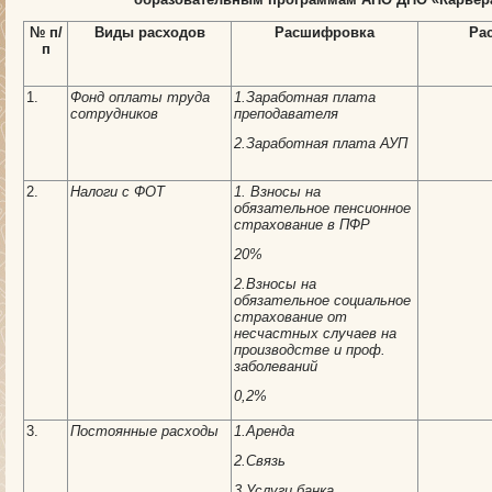
№ п/
Виды расходов
Расшифровка
Ра
п
1.
Фонд оплаты труда
1.Заработная плата
сотрудников
преподавателя
2.Заработная плата АУП
2.
Налоги с ФОТ
1. Взносы на
обязательное пенсионное
страхование в ПФР
20%
2.Взносы на
обязательное социальное
страхование от
несчастных случаев на
производстве и проф.
заболеваний
0,2%
3.
Постоянные расходы
1.Аренда
2.Связь
3.Услуги банка